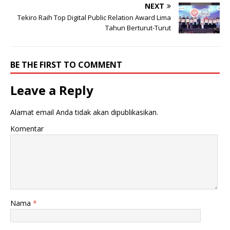
i
a
NEXT
t
c
Tekiro Raih Top Digital Public Relation Award Lima
t
e
e
b
Tahun Berturut-Turut
r
o
(
o
M
k
e
(
m
M
BE THE FIRST TO COMMENT
b
e
u
m
k
b
a
u
Leave a Reply
d
k
i
a
j
d
Alamat email Anda tidak akan dipublikasikan.
e
i
n
j
d
e
Komentar
e
n
l
d
a
e
y
l
a
a
n
y
g
a
b
n
a
g
r
b
u
a
Nama
*
)
r
u
)