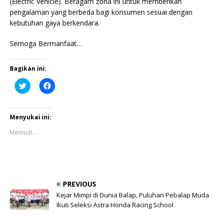
(Electric Vehicle). Beragam zona ini untuk memberikan
pengalaman yang berbeda bagi konsumen sesuai dengan
kebutuhan gaya berkendara.
Semoga Bermanfaat…
Bagikan ini:
K
K
l
l
i
i
k
k
u
u
n
n
Menyukai ini:
t
t
u
u
Memuat...
k
k
b
m
e
e
r
m
b
b
a
a
g
g
i
i
PREVIOUS
p
k
a
a
Kejar Mimpi di Dunia Balap, Puluhan Pebalap Muda
d
n
Ikuti Seleksi Astra Honda Racing School
a
d
T
i
w
F