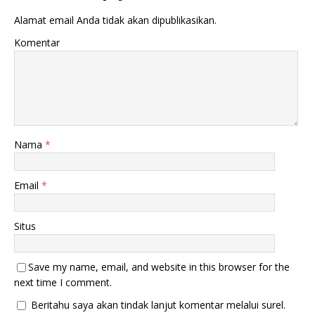
u
m
k
b
Alamat email Anda tidak akan dipublikasikan.
a
u
d
k
i
a
Komentar
j
d
e
i
n
j
d
e
e
n
l
d
a
e
y
l
a
a
n
y
g
a
Nama
*
b
n
a
g
r
b
u
a
Email
*
)
r
u
)
Situs
Save my name, email, and website in this browser for the
next time I comment.
Beritahu saya akan tindak lanjut komentar melalui surel.