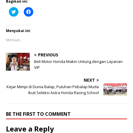
Bagikan ini:
K
K
l
l
i
i
k
k
u
u
n
n
Menyukai ini:
t
t
u
u
Memuat...
k
k
b
m
e
e
r
m
PREVIOUS
b
b
a
a
Beli Motor Honda Makin Untung dengan Layanan
g
g
VIP
i
i
p
k
a
a
NEXT
d
n
a
d
Kejar Mimpi di Dunia Balap, Puluhan Pebalap Muda
T
i
w
F
Ikuti Seleksi Astra Honda Racing School
i
a
t
c
t
e
e
b
r
o
BE THE FIRST TO COMMENT
(
o
M
k
e
(
Leave a Reply
m
M
b
e