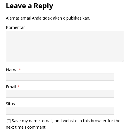
a
u
Leave a Reply
d
k
i
a
j
d
Alamat email Anda tidak akan dipublikasikan.
e
i
n
j
d
e
Komentar
e
n
l
d
a
e
y
l
a
a
n
y
g
a
b
n
a
g
r
b
u
a
Nama
*
)
r
u
)
Email
*
Situs
Save my name, email, and website in this browser for the
next time I comment.