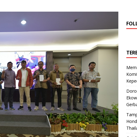
FOL
TER
Mema
Komi
Keped
Doro
Ekowi
Gerba
Tamp
Hond
Thail