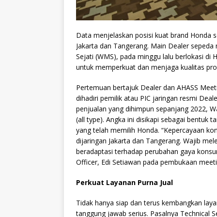
Data menjelaskan posisi kuat brand Honda s
Jakarta dan Tangerang. Main Dealer seped
Sejati (WMS), pada minggu lalu berlokasi di 
untuk memperkuat dan menjaga kualitas pro
Pertemuan bertajuk Dealer dan AHASS Meeti
dihadiri pemilik atau PIC jaringan resmi De
penjualan yang dihimpun sepanjang 2022, W
(all type). Angka ini disikapi sebagai bent
yang telah memilih Honda. “Kepercayaan ko
dijaringan Jakarta dan Tangerang. Wajib mel
beradaptasi terhadap perubahan gaya konsume
Officer, Edi Setiawan pada pembukaan meeti
Perkuat Layanan Purna Jual
Tidak hanya siap dan terus kembangkan layan
tanggung jawab serius. Pasalnya Technical