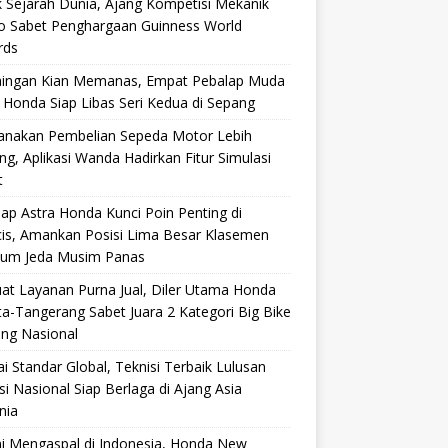
 Sejarah Dunia, Ajang Kompetisi Mekanik
ro Sabet Penghargaan Guinness World
rds
aingan Kian Memanas, Empat Pebalap Muda
 Honda Siap Libas Seri Kedua di Sepang
anakan Pembelian Sepeda Motor Lebih
g, Aplikasi Wanda Hadirkan Fitur Simulasi
t
ap Astra Honda Kunci Poin Penting di
cis, Amankan Posisi Lima Besar Klasemen
lum Jeda Musim Panas
at Layanan Purna Jual, Diler Utama Honda
ta-Tangerang Sabet Juara 2 Kategori Big Bike
ang Nasional
i Standar Global, Teknisi Terbaik Lulusan
si Nasional Siap Berlaga di Ajang Asia
nia
i Mengaspal di Indonesia, Honda New