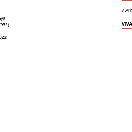
viwi
aya
VIV
(955)
022: