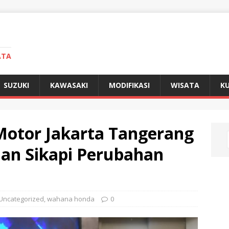
ATA
SUZUKI
KAWASAKI
MODIFIKASI
WISATA
KU
otor Jakarta Tangerang
an Sikapi Perubahan
Uncategorized
,
wahana honda
0