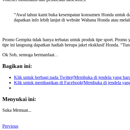
“Awal tahun kami buka kesempatan konsumen Honda untuk dapatk
dapatkan info lebih lanjut di website Wahana Honda atau mela
Promo Gempita tidak hanya terbatas untuk produk tipe sport. Promo
tipe ini langsung dapatkan hadiah berupa jaket eksklusif Honda. “Tung
Ok Sob, semoga bermanfaat. .
Bagikan ini:
Klik untuk berbagi pada Twitter(Membuka di jendela yang bar
Klik untuk membagikan di Facebook(Membuka di jendela yang
Menyukai ini:
Suka
Memuat...
Previous