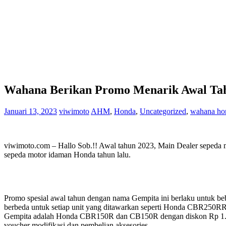
Wahana Berikan Promo Menarik Awal Ta
Januari 13, 2023
viwimoto
AHM
,
Honda
,
Uncategorized
,
wahana ho
viwimoto.com – Hallo Sob.!! Awal tahun 2023, Main Dealer sepeda
sepeda motor idaman Honda tahun lalu.
Promo spesial awal tahun dengan nama Gempita ini berlaku untuk
berbeda untuk setiap unit yang ditawarkan seperti Honda CBR250RR 
Gempita adalah Honda CBR150R dan CB150R dengan diskon Rp 1.110
voucher modifikasi dan pembelian aksesories.