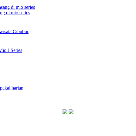
ng di mio series
wisata Cibubur
io J Series
akai harian