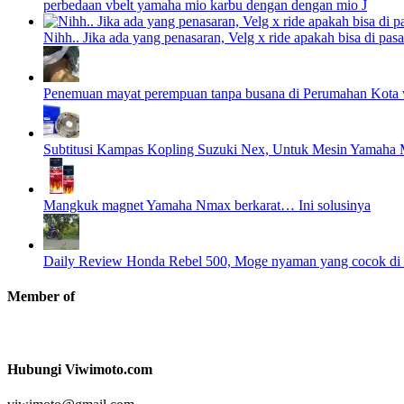
perbedaan vbelt yamaha mio karbu dengan dengan mio J
Nihh.. Jika ada yang penasaran, Velg x ride apakah bisa di pasa
Penemuan mayat perempuan tanpa busana di Perumahan Kota 
Subtitusi Kampas Kopling Suzuki Nex, Untuk Mesin Yamaha M
Mangkuk magnet Yamaha Nmax berkarat… Ini solusinya
Daily Review Honda Rebel 500, Moge nyaman yang cocok di p
Member of
Hubungi Viwimoto.com