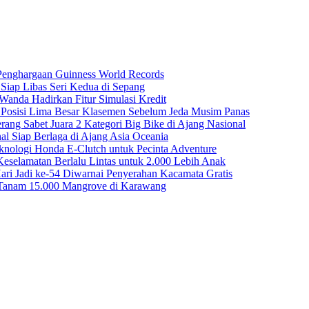
 Penghargaan Guinness World Records
iap Libas Seri Kedua di Sepang
anda Hadirkan Fitur Simulasi Kredit
n Posisi Lima Besar Klasemen Sebelum Jeda Musim Panas
rang Sabet Juara 2 Kategori Big Bike di Ajang Nasional
nal Siap Berlaga di Ajang Asia Oceania
ologi Honda E-Clutch untuk Pecinta Adventure
selamatan Berlalu Lintas untuk 2.000 Lebih Anak
ri Jadi ke-54 Diwarnai Penyerahan Kacamata Gratis
 Tanam 15.000 Mangrove di Karawang