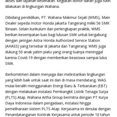
akses dan layanan kesehatan. Kegiatan donor darah juga rutin
dilakukan di lingkungan Wahana.
Dibidang pendidikan, PT. Wahana Makmur Sejati (WMS), Main
Dealer sepeda motor Honda Jakarta Tangerang miliki 56 SMK
Binaan. Selain kurikulum dan perlengkapan praktik, WMS
berikan kesempatan luas bagi lulusan SMK untuk bergabung
dengan jaringan Astra Honda Authorized Service Station
(AHASS) yang tersebar di Jakarta dan Tangerang. WMS juga
dukung 50 anak yatim piatu yang orang tuanya meninggal
karena Covid-19 dengan memberikan beasiswa sampai lulus
SMA.
Berkomitmen dalam menjaga dan melestarikan lingkungan
yang lebih baik untuk saat ini dan di masa mendatang, WAG
mulai beralih menggunakan Energi Baru & Terbarukan (EBT)
dengan melakukan instalasi Pembangkit Listrik Tenaga Surya
(PLTS) Atap. Wahana Artha Group bermitra dengan PT Xurya
Daya Indonesia dalam pengadaan, instalasi hingga
pemeliharaan sistem PLTS Atap. Kerjasama ini dimulai dengan
Penandatanganan Kontrak Kerjasama untuk periode 10 tahun