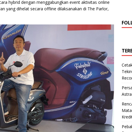
ecara hybrid dengan menggabungkan event aktivitas online
ran yang dihelat secara offline dilaksanakan di The Parlor,
FOL
TER
Cetak
Teki
Reco
Pers
Astra
Renc
Matan
Kredi
Pebal