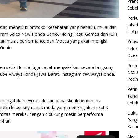
Pran
Sebe
Perku
Jakar
etap mengikuti protokol kesehatan yang berlaku, mulai dari
di Aj
gram Sales New Honda Genio, Riding Test, Games dan Kuis
kan music performance dari Mocca yang akan mengisi
Kuasa
Genio.
Selek
Ocea
Resm
men setia Honda juga dapat menyaksikan secara langsung
NX50
Youtube AlwaysHonda Jawa Barat, Instagram @AlwaysHonda,
Pecin
Perin
Tana
 mengatakan evolusi desain pada skutik berdimensi
untuk
 mereka khususnya anak muda yang menginginkan skutik
Duku
entitas mereka, dengan didukung mesin berperforma
Rangk
-hari.
Kaca
Akse