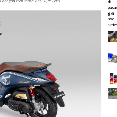
 dengan tren masa kini,” ujar Lerri.