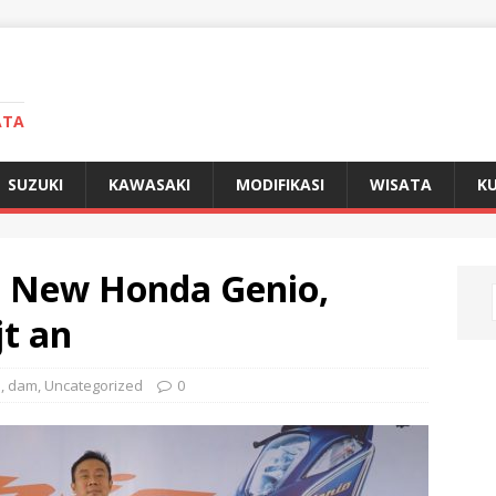
ATA
SUZUKI
KAWASAKI
MODIFIKASI
WISATA
KU
s New Honda Genio,
jt an
a
,
dam
,
Uncategorized
0