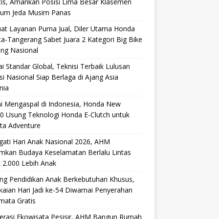
cis, Amankan Posisi Lima Besar Klasemen
lum Jeda Musim Panas
at Layanan Purna Jual, Diler Utama Honda
ta-Tangerang Sabet Juara 2 Kategori Big Bike
ang Nasional
i Standar Global, Teknisi Terbaik Lulusan
si Nasional Siap Berlaga di Ajang Asia
nia
i Mengaspal di Indonesia, Honda New
0 Usung Teknologi Honda E-Clutch untuk
ta Adventure
gati Hari Anak Nasional 2026, AHM
mkan Budaya Keselamatan Berlalu Lintas
 2.000 Lebih Anak
ng Pendidikan Anak Berkebutuhan Khusus,
aian Hari Jadi ke-54 Diwarnai Penyerahan
mata Gratis
lerasi Ekowisata Pesisir, AHM Bangun Rumah