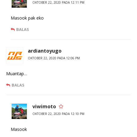
r
b
OKTOBER 22, 2020 PADA 12:11 PM
u
a
)
r
u
)
Masook pak eko
BALAS
ardiantoyugo
OKTOBER 22, 2020 PADA 12:06 PM
Muantap…
BALAS
viwimoto
OKTOBER 22, 2020 PADA 12:10 PM
Masook