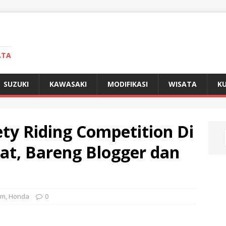
ATA
SUZUKI
KAWASAKI
MODIFIKASI
WISATA
KU
ty Riding Competition Di
t, Bareng Blogger dan
am
,
Honda
0