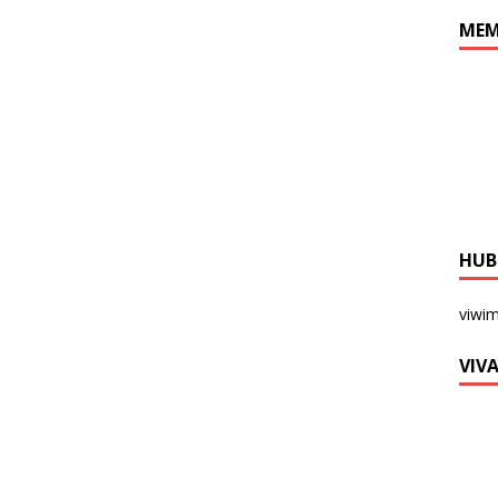
MEM
HUB
viwi
VIV