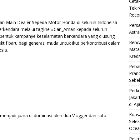
Cetak
Teki
Reco
n Main Dealer Sepeda Motor Honda di seluruh Indoneisa
Pers
kendara melalui tagline #Cari_Aman kepada seluruh
Astra
 bentuk kampanye keselamatan berkendara yang diusung
Renc
f baru bagi generasi muda untuk ikut berkontribusi dalam
Matan
sia.
Kredi
Pebal
Pran
Sebe
Perku
Jakar
di Aj
Kuasa
g menjadi juara di dominasi oleh dua Vlogger dan satu
Selek
Ocea
Resm