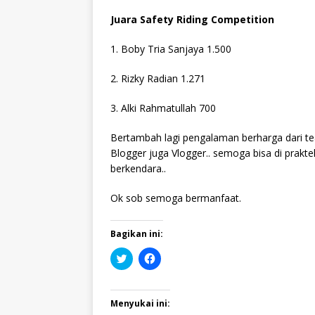
Juara Safety Riding Competition
1. Boby Tria Sanjaya 1.500
2. Rizky Radian 1.271
3. Alki Rahmatullah 700
Bertambah lagi pengalaman berharga dari te
Blogger juga Vlogger.. semoga bisa di prakte
berkendara..
Ok sob semoga bermanfaat.
Bagikan ini:
K
K
l
l
i
i
k
k
u
u
n
n
Menyukai ini:
t
t