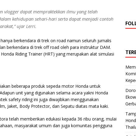
n vlogger dapat mempraktekkan ilmu yang telah
 dalam kehidupan sehari-hari serta dapat menjadi contoh
FOL
akat,” ujar Lerri.
hanya berkendara di trek on road namun seluruh jurnalis
berkendara di trek off road oleh para instruktur DAM.
TER
Honda Riding Trainer (HRT) yang merupakan alat simulasi
Mema
Komi
Keped
diakan beberapa produk sepeda motor Honda untuk
Doro
. Adapun unit yang digunakan selama acara yakni Honda
Ekowi
tek safety riding ini juga diwajibkan menggunakan
Gerba
lm, Jaket, Body Protector, dan Sepatu diatas mata kaki.
Tamp
ora telah memberikan edukasi kepada 36 ribu orang, mulai
Hond
usahaan, masyarakat umum dan juga komunitas pengguna
Thail