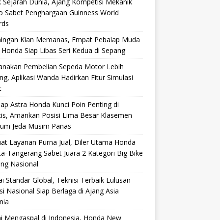
 Sejarah Dunia, Ajang Kompetisi Mekanik
ro Sabet Penghargaan Guinness World
rds
aingan Kian Memanas, Empat Pebalap Muda
 Honda Siap Libas Seri Kedua di Sepang
anakan Pembelian Sepeda Motor Lebih
g, Aplikasi Wanda Hadirkan Fitur Simulasi
t
ap Astra Honda Kunci Poin Penting di
cis, Amankan Posisi Lima Besar Klasemen
lum Jeda Musim Panas
at Layanan Purna Jual, Diler Utama Honda
ta-Tangerang Sabet Juara 2 Kategori Big Bike
ang Nasional
i Standar Global, Teknisi Terbaik Lulusan
si Nasional Siap Berlaga di Ajang Asia
nia
i Mengaspal di Indonesia, Honda New