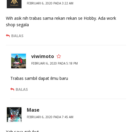
d
k
FEBRUARI 6, 2020 PADA 3:22 AM
i
a
j
d
e
i
Wih asik nih trabas sama rekan rekan se Hobby. Ada work
n
j
d
e
shop segala
e
n
l
d
a
e
BALAS
y
l
a
a
n
y
g
a
b
n
viwimoto
a
g
r
b
FEBRUARI 6, 2020 PADA 5:18 PM
u
a
)
r
u
)
Trabas sambil dapat ilmu baru
BALAS
Mase
FEBRUARI 6, 2020 PADA 7:45 AM
Yah saya gak ikut