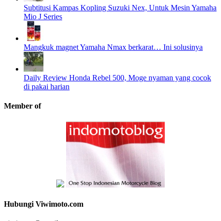
Subtitusi Kampas Kopling Suzuki Nex, Untuk Mesin Yamaha
Mio J Series
Mangkuk magnet Yamaha Nmax berkarat… Ini solusinya
Daily Review Honda Rebel 500, Moge nyaman yang cocok
di pakai harian
Member of
Hubungi Viwimoto.com