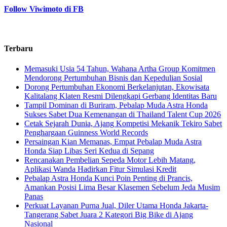
Follow Viwimoto di FB
Terbaru
Memasuki Usia 54 Tahun, Wahana Artha Group Komitmen
Mendorong Pertumbuhan Bisnis dan Kepedulian Sosial
Dorong Pertumbuhan Ekonomi Berkelanjutan, Ekowisata
Kalitalang Klaten Resmi Dilengkapi Gerbang Identitas Baru
Tampil Dominan di Buriram, Pebalap Muda Astra Honda
Sukses Sabet Dua Kemenangan di Thailand Talent Cup 2026
Cetak Sejarah Dunia, Ajang Kompetisi Mekanik Tekiro Sabet
Penghargaan Guinness World Records
Persaingan Kian Memanas, Empat Pebalap Muda Astra
Honda Siap Libas Seri Kedua di Sepang
Rencanakan Pembelian Sepeda Motor Lebih Matang,
Aplikasi Wanda Hadirkan Fitur Simulasi Kredit
Pebalap Astra Honda Kunci Poin Penting di Prancis,
Amankan Posisi Lima Besar Klasemen Sebelum Jeda Musim
Panas
Perkuat Layanan Purna Jual, Diler Utama Honda Jakarta-
Tangerang Sabet Juara 2 Kategori Big Bike di Ajang
Nasional