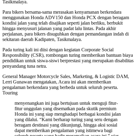
Tasikmalaya.
Para bikers bersama-sama merasakan kenyamanan berkendara
menggunakan Honda ADV150 dan Honda PCX dengan beragam
kondisi jalan yang telah disajikan seperti jalan berliku, berbukit
hingga menyusuri jalanan yang padat lalu lintas. Pada akhir
perjalanan, para bikers disuguhkan dengan pemandangan indah di
sekitaran daerah Kadipaten, Tasikmalaya.
Pada turing kali ini diisi dengan kegiatan Corporate Social
Responsibility (CSR), rombongan turing memberikan bantuan biaya
pendidikan untuk siswa-siswi berprestasi yang merupakan disabilitas
penyandang tuna netra.
General Manager Motorcycle Sales, Marketing, & Logistic DAM,
Lerri Gunawan mengatakan, Acara ini akan memberikan
pengalaman berkendara yang berbeda untuk seluruh peserta.
Touring
menyenangkan ini juga bertujuan untuk menguji fitur-
fitur unggulan yang disematkan pada skutik premium
Honda ini yang siap menghadapi berbagai kondisi jalan
yang dilalui. “Kami berharap turing yang seru dengan
beragam destinasi yang dikunjungi, hingga aksi sosial
dapat memberikan pengalaman yang istimewa bagi
seluruh peserta yang hadir meramaikan acara ini,” ujar