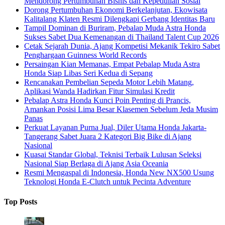
Mendorong Pertumbuhan Bisnis dan Kepedulian Sosial
Dorong Pertumbuhan Ekonomi Berkelanjutan, Ekowisata
Kalitalang Klaten Resmi Dilengkapi Gerbang Identitas Baru
Tampil Dominan di Buriram, Pebalap Muda Astra Honda
Sukses Sabet Dua Kemenangan di Thailand Talent Cup 2026
Cetak Sejarah Dunia, Ajang Kompetisi Mekanik Tekiro Sabet
Penghargaan Guinness World Records
Persaingan Kian Memanas, Empat Pebalap Muda Astra
Honda Siap Libas Seri Kedua di Sepang
Rencanakan Pembelian Sepeda Motor Lebih Matang,
Aplikasi Wanda Hadirkan Fitur Simulasi Kredit
Pebalap Astra Honda Kunci Poin Penting di Prancis,
Amankan Posisi Lima Besar Klasemen Sebelum Jeda Musim
Panas
Perkuat Layanan Purna Jual, Diler Utama Honda Jakarta-
Tangerang Sabet Juara 2 Kategori Big Bike di Ajang
Nasional
Kuasai Standar Global, Teknisi Terbaik Lulusan Seleksi
Nasional Siap Berlaga di Ajang Asia Oceania
Resmi Mengaspal di Indonesia, Honda New NX500 Usung
Teknologi Honda E-Clutch untuk Pecinta Adventure
Top Posts