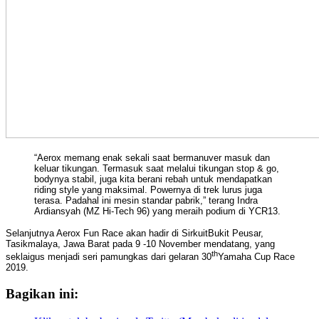
“Aerox memang enak sekali saat bermanuver masuk dan
keluar tikungan. Termasuk saat melalui tikungan stop & go,
bodynya stabil, juga kita berani rebah untuk mendapatkan
riding style yang maksimal. Powernya di trek lurus juga
terasa. Padahal ini mesin standar pabrik,” terang Indra
Ardiansyah (MZ Hi-Tech 96) yang meraih podium di YCR13.
Selanjutnya Aerox Fun Race akan hadir di Sirkuit
Bukit Peusar,
Tasikmalaya, Jawa Barat pada 9 -10 November mendatang, yang
th
seklaigus menjadi seri pamungkas dari gelaran 30
Yamaha Cup Race
2019.
Bagikan ini: