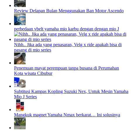
Review Delapan Bulan Menggunakan Ban Motor Ascendo
perbedaan vbelt yamaha mio karbu dengan dengan mio J
Nihh.. Jika ada yang penasaran, Velg x ride apakah bisa di
pasang di mio series
Penemuan mayat perempuan tanpa busana di Perumahan
Kota wisata Cibubur
Subtitusi Kampas Kopling Suzuki Nex, Untuk Mesin Yamaha
Mio J Series
Mangkuk magnet Yamaha Nmax berkarat… Ini solusinya