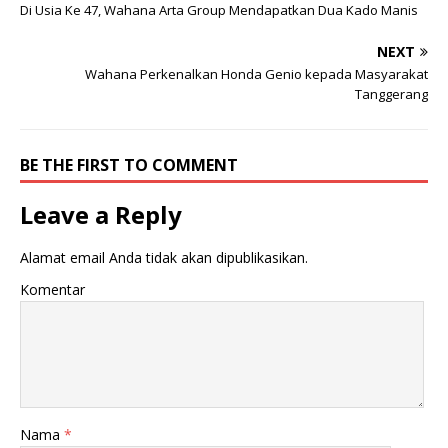
w
F
Di Usia Ke 47, Wahana Arta Group Mendapatkan Dua Kado Manis
i
a
t
c
t
e
NEXT
e
b
r
o
Wahana Perkenalkan Honda Genio kepada Masyarakat
(
o
M
k
Tanggerang
e
(
m
M
b
e
u
m
k
b
BE THE FIRST TO COMMENT
a
u
d
k
i
a
Leave a Reply
j
d
e
i
n
j
d
e
Alamat email Anda tidak akan dipublikasikan.
e
n
l
d
a
e
Komentar
y
l
a
a
n
y
g
a
b
n
a
g
r
b
u
a
)
r
u
)
Nama
*