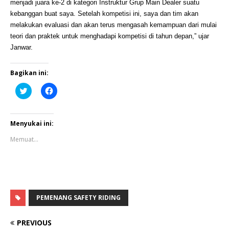
menjadi juara ke-2 di kategori Instruktur Grup Main Dealer suatu
kebanggan buat saya. Setelah kompetisi ini, saya dan tim akan
melakukan evaluasi dan akan terus mengasah kemampuan dari mulai
teori dan praktek untuk menghadapi kompetisi di tahun depan,” ujar
Janwar.
Bagikan ini:
K
K
l
l
i
i
k
k
u
u
n
n
Menyukai ini:
t
t
u
u
Memuat...
k
k
b
m
e
e
r
m
b
b
a
a
g
g
i
i
p
k
PEMENANG SAFETY RIDING
a
a
d
n
a
d
PREVIOUS
T
i