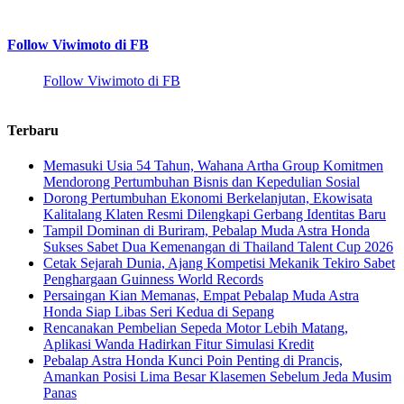
Follow Viwimoto di FB
Follow Viwimoto di FB
Terbaru
Memasuki Usia 54 Tahun, Wahana Artha Group Komitmen
Mendorong Pertumbuhan Bisnis dan Kepedulian Sosial
Dorong Pertumbuhan Ekonomi Berkelanjutan, Ekowisata
Kalitalang Klaten Resmi Dilengkapi Gerbang Identitas Baru
Tampil Dominan di Buriram, Pebalap Muda Astra Honda
Sukses Sabet Dua Kemenangan di Thailand Talent Cup 2026
Cetak Sejarah Dunia, Ajang Kompetisi Mekanik Tekiro Sabet
Penghargaan Guinness World Records
Persaingan Kian Memanas, Empat Pebalap Muda Astra
Honda Siap Libas Seri Kedua di Sepang
Rencanakan Pembelian Sepeda Motor Lebih Matang,
Aplikasi Wanda Hadirkan Fitur Simulasi Kredit
Pebalap Astra Honda Kunci Poin Penting di Prancis,
Amankan Posisi Lima Besar Klasemen Sebelum Jeda Musim
Panas