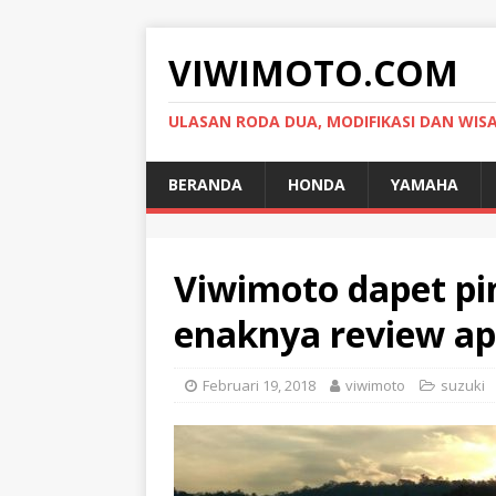
VIWIMOTO.COM
ULASAN RODA DUA, MODIFIKASI DAN WIS
BERANDA
HONDA
YAMAHA
Viwimoto dapet pi
enaknya review ap
Februari 19, 2018
viwimoto
suzuki