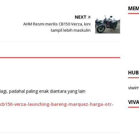
MEM
NEXT
AHM Resmi merilis CB150 Verza, kini
tampil lebih maskulin
HUB
viwi
agi, padahal paling enak diantara yang lain
VIV
-cb150-verza-launching-bareng-marquez-harga-otr-