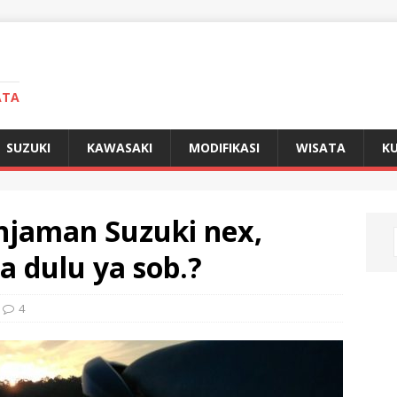
ATA
SUZUKI
KAWASAKI
MODIFIKASI
WISATA
KU
njaman Suzuki nex,
a dulu ya sob.?
4