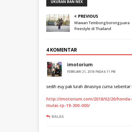
a
d
UKURAN BAN NEX
T
i
w
F
i
a
PREVIOUS
t
c
t
e
Wawan Tembong borong juara
e
b
r
o
freestyle di Thailand
(
o
M
k
e
(
m
M
b
e
4 KOMENTAR
u
m
k
b
a
u
d
k
imotorium
i
a
j
d
FEBRUARI 21, 2018 PADA 6:11 PM
e
i
n
j
d
e
e
n
sedih euy pak lurah dinasnya cuma sebentar l
l
d
a
e
y
l
http://imotorium.com/2018/02/20/honda
a
a
n
y
mulai-rp-19-300-000/
g
a
b
n
a
g
BALAS
r
b
u
a
)
r
u