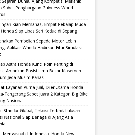
 Sejarah Dunia, Ajang Kompetisi Mekanik
ro Sabet Penghargaan Guinness World
rds
aingan Kian Memanas, Empat Pebalap Muda
 Honda Siap Libas Seri Kedua di Sepang
anakan Pembelian Sepeda Motor Lebih
g, Aplikasi Wanda Hadirkan Fitur Simulasi
t
ap Astra Honda Kunci Poin Penting di
cis, Amankan Posisi Lima Besar Klasemen
lum Jeda Musim Panas
at Layanan Purna Jual, Diler Utama Honda
ta-Tangerang Sabet Juara 2 Kategori Big Bike
ang Nasional
i Standar Global, Teknisi Terbaik Lulusan
si Nasional Siap Berlaga di Ajang Asia
nia
i Mengaspal di Indonesia, Honda New