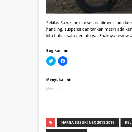
Sekilas Suzuki nex ini secara dimensi ada k
handling, suspensi dan tarikan mesin ada kem
kita bahas satu persatu ya.. Enaknya review 
Bagikan ini:
K
K
l
l
i
i
k
k
u
u
n
n
Menyukai ini:
t
t
u
u
Memuat...
k
k
b
m
e
e
r
m
b
b
a
a
g
g
i
i
p
k
HARGA SUZUKI NEX 2018 2019
KEL
a
a
d
n