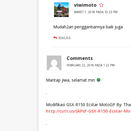
)
viwimoto
MARET 7, 2018 PADA 10:23 PM
Mudah2an penggantiannya baik juga
BALAS
Comments
FEBRUARI 22, 2018 PADA 1:22 PM
Mantap jiwa, selamat min
.
Modifikasi GSX-R150 Ecstar MotoGP By: Thai
http://cutt.us/SkPsF-GSX-R150-Ecstar-M
.