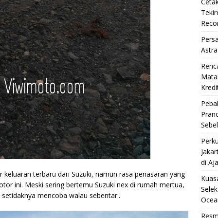
Cetak
Teki
Reco
Pers
Astra
Renc
Matan
Kredi
Pebal
Pran
Sebe
Perku
Jakar
di Aj
r keluaran terbaru dari Suzuki, namun rasa penasaran yang
Kuasa
tor ini. Meski sering bertemu Suzuki nex di rumah mertua,
Selek
setidaknya mencoba walau sebentar..
Ocea
Resm