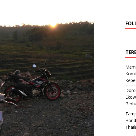
FOL
TER
Mema
Komi
Keped
Doro
Ekowi
Gerba
Tamp
Hond
Thail