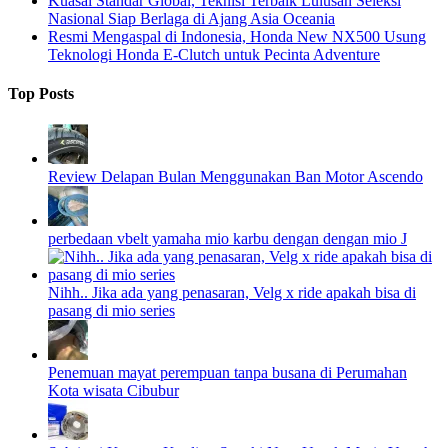
Kuasai Standar Global, Teknisi Terbaik Lulusan Seleksi
Nasional Siap Berlaga di Ajang Asia Oceania
Resmi Mengaspal di Indonesia, Honda New NX500 Usung
Teknologi Honda E-Clutch untuk Pecinta Adventure
Top Posts
Review Delapan Bulan Menggunakan Ban Motor Ascendo
perbedaan vbelt yamaha mio karbu dengan dengan mio J
Nihh.. Jika ada yang penasaran, Velg x ride apakah bisa di
pasang di mio series
Penemuan mayat perempuan tanpa busana di Perumahan
Kota wisata Cibubur