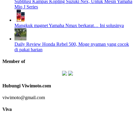
Subtitusi Kampas Kopling Suzuki Nex, Untuk Mesin Yamaha
Mio J Series
Mangkuk magnet Yamaha Nmax berkarat… Ini solusinya
Daily Review Honda Rebel 500, Moge nyaman yang cocok
di pakai harian
Member of
Hubungi Viwimoto.com
viwimoto@gmail.com
Viva