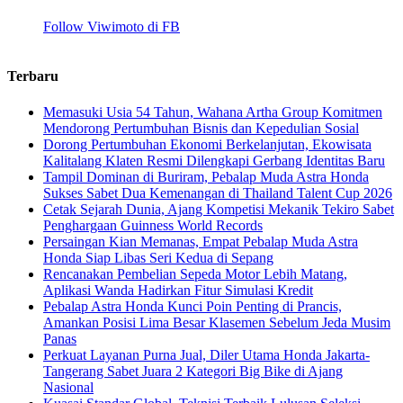
Follow Viwimoto di FB
Terbaru
Memasuki Usia 54 Tahun, Wahana Artha Group Komitmen
Mendorong Pertumbuhan Bisnis dan Kepedulian Sosial
Dorong Pertumbuhan Ekonomi Berkelanjutan, Ekowisata
Kalitalang Klaten Resmi Dilengkapi Gerbang Identitas Baru
Tampil Dominan di Buriram, Pebalap Muda Astra Honda
Sukses Sabet Dua Kemenangan di Thailand Talent Cup 2026
Cetak Sejarah Dunia, Ajang Kompetisi Mekanik Tekiro Sabet
Penghargaan Guinness World Records
Persaingan Kian Memanas, Empat Pebalap Muda Astra
Honda Siap Libas Seri Kedua di Sepang
Rencanakan Pembelian Sepeda Motor Lebih Matang,
Aplikasi Wanda Hadirkan Fitur Simulasi Kredit
Pebalap Astra Honda Kunci Poin Penting di Prancis,
Amankan Posisi Lima Besar Klasemen Sebelum Jeda Musim
Panas
Perkuat Layanan Purna Jual, Diler Utama Honda Jakarta-
Tangerang Sabet Juara 2 Kategori Big Bike di Ajang
Nasional