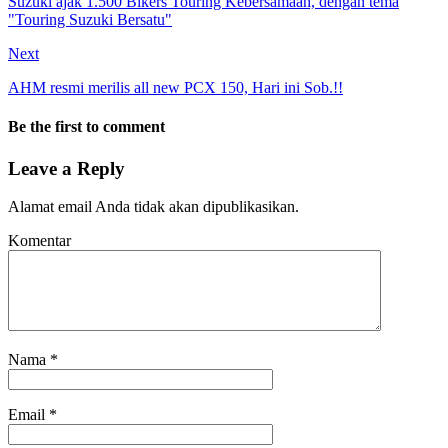
Suzuki ajak 1.500 Bikers Touring Kebersamaan, dengan tema
"Touring Suzuki Bersatu"
Next
AHM resmi merilis all new PCX 150, Hari ini Sob.!!
Be the first to comment
Leave a Reply
Alamat email Anda tidak akan dipublikasikan.
Komentar
Nama
*
Email
*