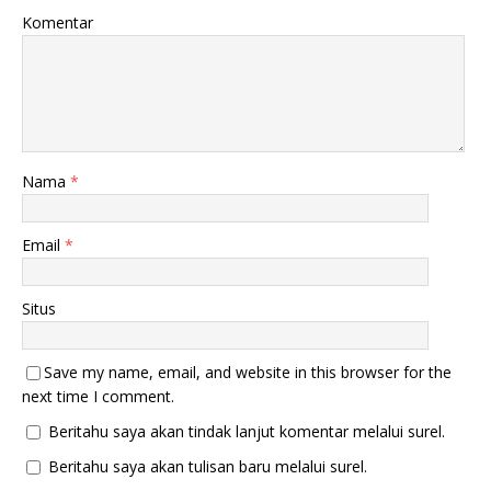
g
a
Komentar
b
n
a
g
r
b
u
a
)
r
u
)
Nama
*
Email
*
Situs
Save my name, email, and website in this browser for the
next time I comment.
Beritahu saya akan tindak lanjut komentar melalui surel.
Beritahu saya akan tulisan baru melalui surel.