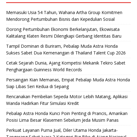
Memasuki Usia 54 Tahun, Wahana Artha Group Komitmen
Mendorong Pertumbuhan Bisnis dan Kepedulian Sosial
Dorong Pertumbuhan Ekonomi Berkelanjutan, Ekowisata
Kalitalang Klaten Resmi Dilengkapi Gerbang Identitas Baru
Tampil Dominan di Buriram, Pebalap Muda Astra Honda
Sukses Sabet Dua Kemenangan di Thailand Talent Cup 2026
Cetak Sejarah Dunia, Ajang Kompetisi Mekanik Tekiro Sabet
Penghargaan Guinness World Records
Persaingan Kian Memanas, Empat Pebalap Muda Astra Honda
Siap Libas Seri Kedua di Sepang
Rencanakan Pembelian Sepeda Motor Lebih Matang, Aplikasi
Wanda Hadirkan Fitur Simulasi Kredit
Pebalap Astra Honda Kunci Poin Penting di Prancis, Amankan
Posisi Lima Besar Klasemen Sebelum Jeda Musim Panas
Perkuat Layanan Purna Jual, Diler Utama Honda Jakarta-
Tangerang Sabet Juara 2 Kategori Big Bike di Ajang Nasional