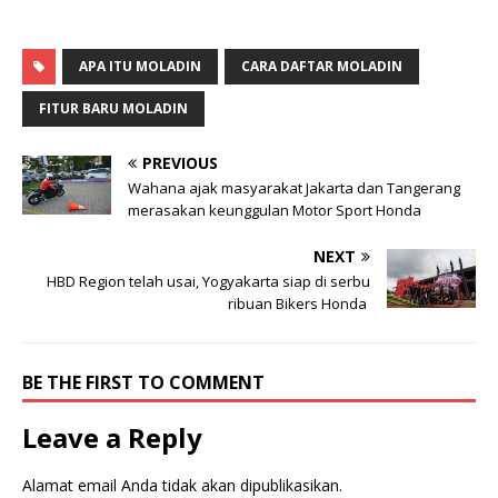
b
b
a
a
g
g
i
i
p
k
APA ITU MOLADIN
CARA DAFTAR MOLADIN
a
a
d
n
a
d
FITUR BARU MOLADIN
T
i
w
F
i
a
PREVIOUS
t
c
t
e
Wahana ajak masyarakat Jakarta dan Tangerang
e
b
r
o
merasakan keunggulan Motor Sport Honda
(
o
M
k
e
(
NEXT
m
M
b
e
HBD Region telah usai, Yogyakarta siap di serbu
u
m
ribuan Bikers Honda
k
b
a
u
d
k
i
a
j
d
BE THE FIRST TO COMMENT
e
i
n
j
d
e
e
n
Leave a Reply
l
d
a
e
y
l
a
a
Alamat email Anda tidak akan dipublikasikan.
n
y