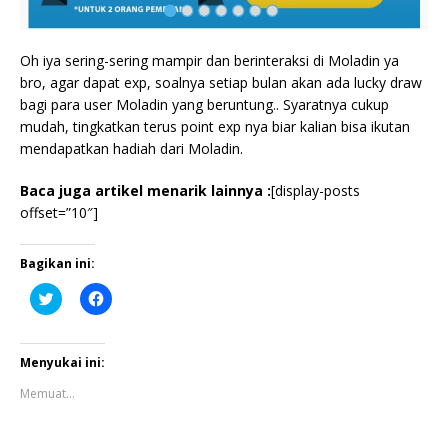
Oh iya sering-sering mampir dan berinteraksi di Moladin ya
bro, agar dapat exp, soalnya setiap bulan akan ada lucky draw
bagi para user Moladin yang beruntung.. Syaratnya cukup
mudah, tingkatkan terus point exp nya biar kalian bisa ikutan
mendapatkan hadiah dari Moladin.
Baca juga artikel menarik lainnya :
[display-posts
offset=”10″]
Bagikan ini:
K
K
l
l
i
i
k
k
u
u
n
n
Menyukai ini:
t
t
u
u
Memuat...
k
k
b
m
e
e
r
m