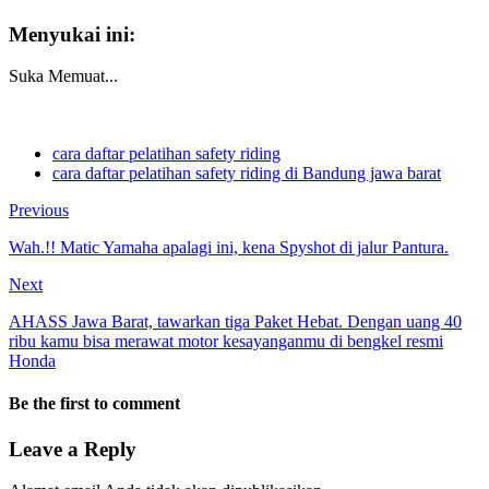
Menyukai ini:
Suka
Memuat...
cara daftar pelatihan safety riding
cara daftar pelatihan safety riding di Bandung jawa barat
Previous
Wah.!! Matic Yamaha apalagi ini, kena Spyshot di jalur Pantura.
Next
AHASS Jawa Barat, tawarkan tiga Paket Hebat. Dengan uang 40
ribu kamu bisa merawat motor kesayanganmu di bengkel resmi
Honda
Be the first to comment
Leave a Reply