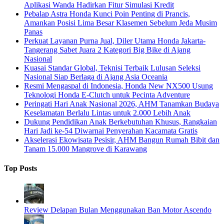
Aplikasi Wanda Hadirkan Fitur Simulasi Kredit
Pebalap Astra Honda Kunci Poin Penting di Prancis,
Amankan Posisi Lima Besar Klasemen Sebelum Jeda Musim
Panas
Perkuat Layanan Purna Jual, Diler Utama Honda Jakarta-
Tangerang Sabet Juara 2 Kategori Big Bike di Ajang
Nasional
Kuasai Standar Global, Teknisi Terbaik Lulusan Seleksi
Nasional Siap Berlaga di Ajang Asia Oceania
Resmi Mengaspal di Indonesia, Honda New NX500 Usung
Teknologi Honda E-Clutch untuk Pecinta Adventure
Peringati Hari Anak Nasional 2026, AHM Tanamkan Budaya
Keselamatan Berlalu Lintas untuk 2.000 Lebih Anak
Dukung Pendidikan Anak Berkebutuhan Khusus, Rangkaian
Hari Jadi ke-54 Diwarnai Penyerahan Kacamata Gratis
Akselerasi Ekowisata Pesisir, AHM Bangun Rumah Bibit dan
Tanam 15.000 Mangrove di Karawang
Top Posts
Review Delapan Bulan Menggunakan Ban Motor Ascendo