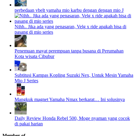
perbedaan vbelt yamaha mio karbu dengan dengan mio J
Nihh.. Jika ada yang penasaran, Velg x ride apakah bisa di
pasang di mio series
Penemuan mayat perempuan tanpa busana di Perumahan
Kota wisata Cibubur
Subtitusi Kampas Kopling Suzuki Nex, Untuk Mesin Yamaha
Mio J Series
Mangkuk magnet Yamaha Nmax berkarat… Ini solusinya
Daily Review Honda Rebel 500, Moge nyaman yang cocok
di pakai harian
Member of