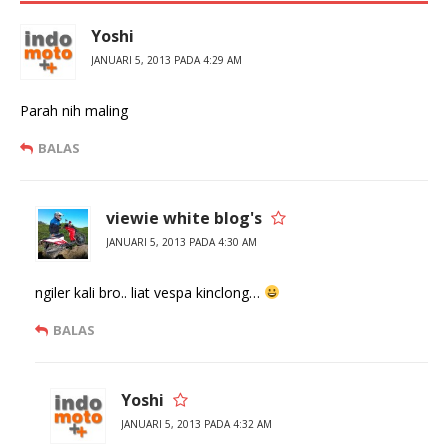
Yoshi
JANUARI 5, 2013 PADA 4:29 AM
Parah nih maling
BALAS
viewie white blog's
JANUARI 5, 2013 PADA 4:30 AM
ngiler kali bro.. liat vespa kinclong…
BALAS
Yoshi
JANUARI 5, 2013 PADA 4:32 AM