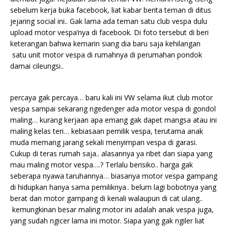
sebelum kerja buka facebook, liat kabar berita teman di ditus
jejaring social ini.. Gak lama ada teman satu club vespa dulu
upload motor vespa’nya di facebook. Di foto tersebut di beri
keterangan bahwa kemarin siang dia baru saja kehilangan
satu unit motor vespa di rumahnya di perumahan pondok
damai cileungsi..
percaya gak percaya… baru kali ini VW selama ikut club motor
vespa sampai sekarang ngedenger ada motor vespa di gondol
maling… kurang kerjaan apa emang gak dapet mangsa atau ini
maling kelas teri… kebiasaan pemilik vespa, terutama anak
muda memang jarang sekali menyimpan vespa di garasi.
Cukup di teras rumah saja.. alasannya ya ribet dan siapa yang
mau maling motor vespa….? Terlalu berisiko.. harga gak
seberapa nyawa taruhannya… biasanya motor vespa gampang
di hidupkan hanya sama pemiliknya.. belum lagi bobotnya yang
berat dan motor gampang di kenali walaupun di cat ulang..
kemungkinan besar maling motor ini adalah anak vespa juga,
yang sudah ngicer lama ini motor. Siapa yang gak ngiler liat