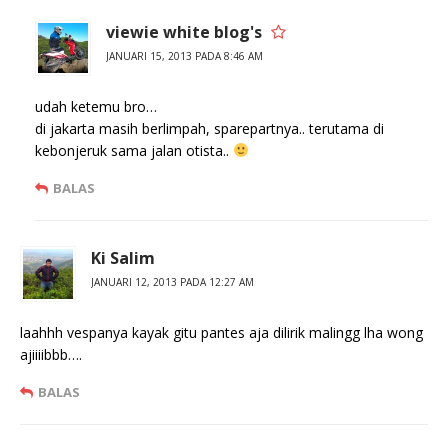
viewie white blog's
JANUARI 15, 2013 PADA 8:46 AM
udah ketemu bro…
di jakarta masih berlimpah, sparepartnya.. terutama di
kebonjeruk sama jalan otista..
BALAS
Ki Salim
JANUARI 12, 2013 PADA 12:27 AM
laahhh vespanya kayak gitu pantes aja dilirik malingg lha wong
ajiiiibbb….
BALAS