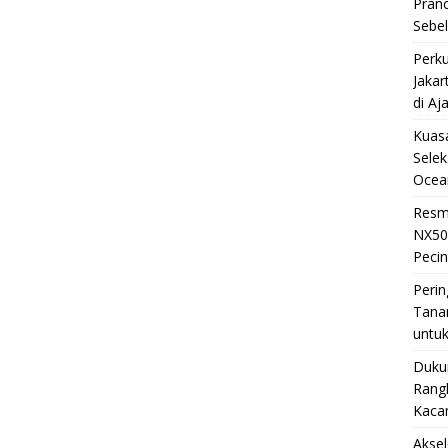
Pran
Sebe
Perku
Jakar
di Aj
Kuasa
Selek
Ocea
Resm
NX50
Pecin
Perin
Tana
untuk
Duku
Rangk
Kaca
Akse