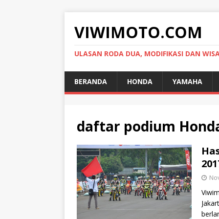
VIWIMOTO.COM
ULASAN RODA DUA, MODIFIKASI DAN WIS
BERANDA
HONDA
YAMAHA
daftar podium Honda
Has
201
No
Viwim
Jakar
berla