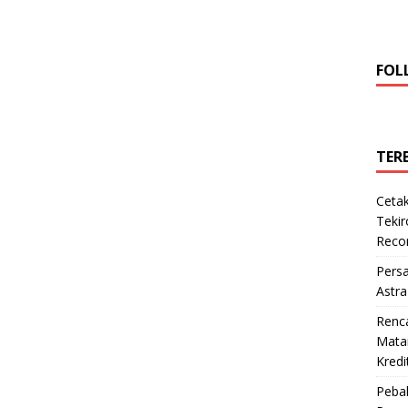
FOL
TER
Cetak
Teki
Reco
Pers
Astra
Renc
Matan
Kredi
Pebal