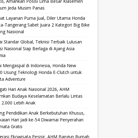
cis, Amankan Posisi Lima Besar Klasemen
lum Jeda Musim Panas
at Layanan Purna Jual, Diler Utama Honda
ta-Tangerang Sabet Juara 2 Kategori Big Bike
ang Nasional
i Standar Global, Teknisi Terbaik Lulusan
si Nasional Siap Berlaga di Ajang Asia
nia
i Mengaspal di Indonesia, Honda New
0 Usung Teknologi Honda E-Clutch untuk
ta Adventure
gati Hari Anak Nasional 2026, AHM
mkan Budaya Keselamatan Berlalu Lintas
 2.000 Lebih Anak
ng Pendidikan Anak Berkebutuhan Khusus,
aian Hari Jadi ke-54 Diwarnai Penyerahan
mata Gratis
lerasi Ekowisata Pesisir, AHM Bangun Rumah