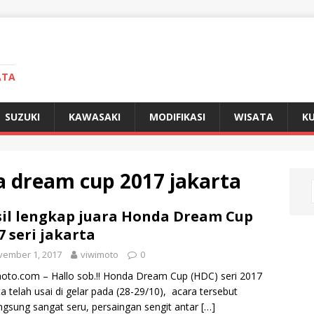
ATA
SUZUKI
KAWASAKI
MODIFIKASI
WISATA
KU
 dream cup 2017 jakarta
il lengkap juara Honda Dream Cup
7 seri jakarta
vember 1, 2017
viwimoto
0
oto.com – Hallo sob.!! Honda Dream Cup (HDC) seri 2017
ta telah usai di gelar pada (28-29/10), acara tersebut
ngsung sangat seru, persaingan sengit antar
[…]