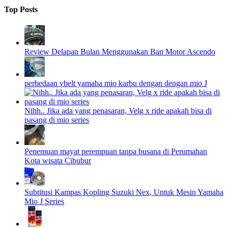
Top Posts
Review Delapan Bulan Menggunakan Ban Motor Ascendo
perbedaan vbelt yamaha mio karbu dengan dengan mio J
Nihh.. Jika ada yang penasaran, Velg x ride apakah bisa di
pasang di mio series
Penemuan mayat perempuan tanpa busana di Perumahan
Kota wisata Cibubur
Subtitusi Kampas Kopling Suzuki Nex, Untuk Mesin Yamaha
Mio J Series