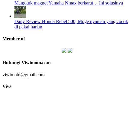
Mangkuk magnet Yamaha Nmax berkarat… Ini solusinya
Daily Review Honda Rebel 500, Moge nyaman yang cocok
di pakai harian
Member of
Hubungi Viwimoto.com
viwimoto@gmail.com
Viva