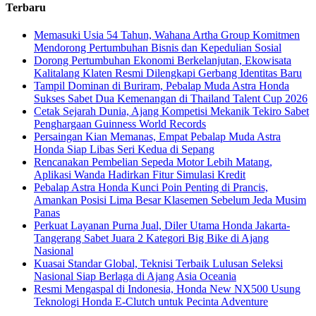
Terbaru
Memasuki Usia 54 Tahun, Wahana Artha Group Komitmen
Mendorong Pertumbuhan Bisnis dan Kepedulian Sosial
Dorong Pertumbuhan Ekonomi Berkelanjutan, Ekowisata
Kalitalang Klaten Resmi Dilengkapi Gerbang Identitas Baru
Tampil Dominan di Buriram, Pebalap Muda Astra Honda
Sukses Sabet Dua Kemenangan di Thailand Talent Cup 2026
Cetak Sejarah Dunia, Ajang Kompetisi Mekanik Tekiro Sabet
Penghargaan Guinness World Records
Persaingan Kian Memanas, Empat Pebalap Muda Astra
Honda Siap Libas Seri Kedua di Sepang
Rencanakan Pembelian Sepeda Motor Lebih Matang,
Aplikasi Wanda Hadirkan Fitur Simulasi Kredit
Pebalap Astra Honda Kunci Poin Penting di Prancis,
Amankan Posisi Lima Besar Klasemen Sebelum Jeda Musim
Panas
Perkuat Layanan Purna Jual, Diler Utama Honda Jakarta-
Tangerang Sabet Juara 2 Kategori Big Bike di Ajang
Nasional
Kuasai Standar Global, Teknisi Terbaik Lulusan Seleksi
Nasional Siap Berlaga di Ajang Asia Oceania
Resmi Mengaspal di Indonesia, Honda New NX500 Usung
Teknologi Honda E-Clutch untuk Pecinta Adventure