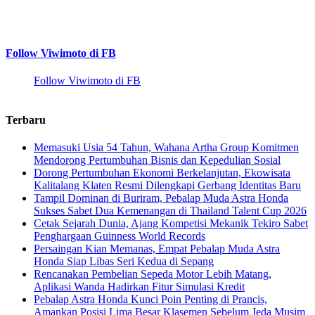
Follow Viwimoto di FB
Follow Viwimoto di FB
Terbaru
Memasuki Usia 54 Tahun, Wahana Artha Group Komitmen
Mendorong Pertumbuhan Bisnis dan Kepedulian Sosial
Dorong Pertumbuhan Ekonomi Berkelanjutan, Ekowisata
Kalitalang Klaten Resmi Dilengkapi Gerbang Identitas Baru
Tampil Dominan di Buriram, Pebalap Muda Astra Honda
Sukses Sabet Dua Kemenangan di Thailand Talent Cup 2026
Cetak Sejarah Dunia, Ajang Kompetisi Mekanik Tekiro Sabet
Penghargaan Guinness World Records
Persaingan Kian Memanas, Empat Pebalap Muda Astra
Honda Siap Libas Seri Kedua di Sepang
Rencanakan Pembelian Sepeda Motor Lebih Matang,
Aplikasi Wanda Hadirkan Fitur Simulasi Kredit
Pebalap Astra Honda Kunci Poin Penting di Prancis,
Amankan Posisi Lima Besar Klasemen Sebelum Jeda Musim