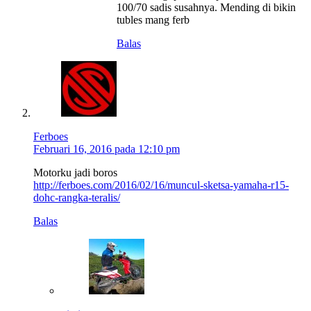
100/70 sadis susahnya. Mending di bikin
tubles mang ferb
Balas
Ferboes
Februari 16, 2016 pada 12:10 pm
Motorku jadi boros
http://ferboes.com/2016/02/16/muncul-sketsa-yamaha-r15-
dohc-rangka-teralis/
Balas