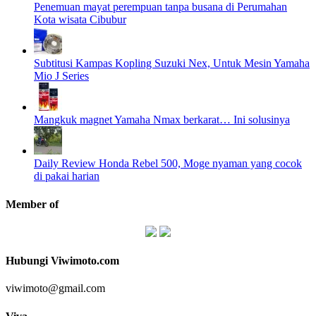
Penemuan mayat perempuan tanpa busana di Perumahan
Kota wisata Cibubur
Subtitusi Kampas Kopling Suzuki Nex, Untuk Mesin Yamaha
Mio J Series
Mangkuk magnet Yamaha Nmax berkarat… Ini solusinya
Daily Review Honda Rebel 500, Moge nyaman yang cocok
di pakai harian
Member of
Hubungi Viwimoto.com
viwimoto@gmail.com