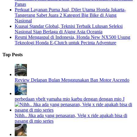
Panas
Perkuat Layanan Purna Jual, Diler Utama Honda Jakarta-
Tangerang Sabet Juara 2 Kategori Big Bike di Ajang
Nasional
Kuasai Standar Global, Teknisi Terbaik Lulusan Seleksi
Nasional Siap Berlaga di Ajang Asia Oceania
Resmi Mengaspal di Indonesia, Honda New NX500 Usung
Teknologi Honda E-Clutch untuk Pecinta Adventure
Top Posts
Review Delapan Bulan Menggunakan Ban Motor Ascendo
perbedaan vbelt yamaha mio karbu dengan dengan mio J
Nihh.. Jika ada yang penasaran, Velg x ride apakah bisa di
pasang di mio series