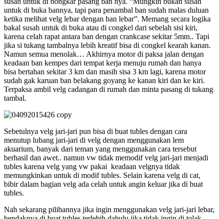
susah untuk di bongkar pasang ban nya. “Mungkin bukan susah
untuk di buka bannya, tapi para penambal ban sudah malas duluan
ketika melihat velg lebar dengan ban lebar”. Memang secara logika
bakal susah untuk di buka atau di congkel dari sebelah sisi kiri,
karena celah rapat antara ban dengan crankcase sekitar 5mm.. Tapi
jika si tukang tambalnya lebih kreatif bisa di congkel kearah kanan.
Namun semua menolak… Akhirnya motor di paksa jalan dengan
keadaan ban kempes dari tempat kerja menuju rumah dan hanya
bisa bertahan sekitar 3 km dan masih sisa 3 km lagi, karena motor
sudah gak karuan ban belakang goyang ke kanan kiri dan ke kiri.
Terpaksa ambil velg cadangan di rumah dan minta pasang di tukang
tambal.
Sebetulnya velg jari-jari pun bisa di buat tubles dengan cara
menutup lubang jari-jari di velg dengan menggunakan lem
akuarium, banyak dari teman yang menggunakan cara tersebut
berhasil dan awet.. namun vw tidak memodif velg jari-jari menjadi
tubles karena velg yang vw pakai keadaan velgnya tidak
memungkinkan untuk di modif tubles. Selain karena velg di cat,
bibir dalam bagian velg ada celah untuk angin keluar jika di buat
tubles.
Nah sekarang pilihannya jika ingin menggunakan velg jari-jari lebar,
hendaknya di buat tubles terlebih dahulu jika tidak ingin di tolak