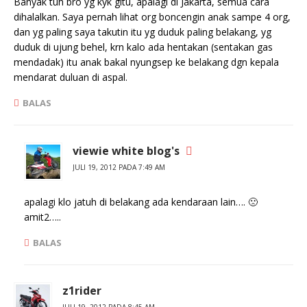
Banyak tuh bro yg kyk gitu, apalagi di Jakarta, semua cara
dihalalkan. Saya pernah lihat org boncengin anak sampe 4 org,
dan yg paling saya takutin itu yg duduk paling belakang, yg
duduk di ujung behel, krn kalo ada hentakan (sentakan gas
mendadak) itu anak bakal nyungsep ke belakang dgn kepala
mendarat duluan di aspal.
BALAS
viewie white blog's
JULI 19, 2012 PADA 7:49 AM
apalagi klo jatuh di belakang ada kendaraan lain…. 🙁
amit2…..
BALAS
z1rider