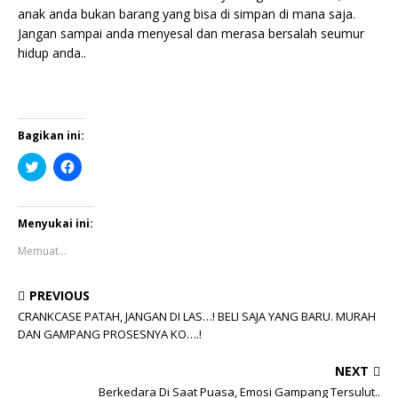
anak anda bukan barang yang bisa di simpan di mana saja.
Jangan sampai anda menyesal dan merasa bersalah seumur
hidup anda..
Bagikan ini:
K
K
l
l
i
i
k
k
u
u
n
n
Menyukai ini:
t
t
u
u
Memuat...
k
k
b
m
e
e
r
m
PREVIOUS
b
b
a
a
CRANKCASE PATAH, JANGAN DI LAS…! BELI SAJA YANG BARU. MURAH
g
g
DAN GAMPANG PROSESNYA KO….!
i
i
p
k
a
a
NEXT
d
n
a
d
Berkedara Di Saat Puasa, Emosi Gampang Tersulut..
T
i