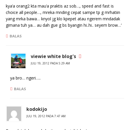
kya’a orang2 kta mau’a praktis az sob…, speed and fast is
choice all people…, mreka mnding cepat sampe tp g mrhatiin
yang mrka bawa… knyol jg klo kpepet atau ngerem mndadak
gimana tuh ya… au dah gue g bs byangin hi..hi.. seyem brow…’
BALAS
viewie white blog's
JULI 19, 2012 PADA 5:29 AM
ya bro… ngeri…..
BALAS
kodokijo
JULI 19, 2012 PADA 7:47 AM